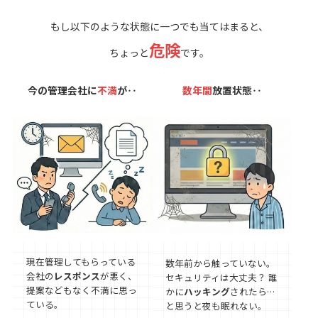
もし以下のような状態に一つでも当てはまると、
危険
ちょっと
です。
今の管理会社に
不満
が‥
数年間
放置状態‥
現在管理してもらっている
数年前から触っていない。
会社の
レスポンス
が悪く、
セキュリティは大丈夫？ 誰
提案などもなく不満に思っ
かに
ハッキング
されたら…
ている。
と思うと夜も眠れない。