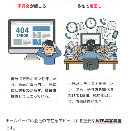
不具合
が起こる‥
多忙で
後回し
‥
自分で更新ボタンを押した
一行だけテキストを直した
ら、画面が真っ白に。
元に
い。でも、
やり方を調べる
戻し方もわからず、数日間
だけで1時間。
結局後回し
放置
してしまっている。
で、情報は古いまま。
ホームページは会社の存在をアピールする重要な
WEB集客装置
です。